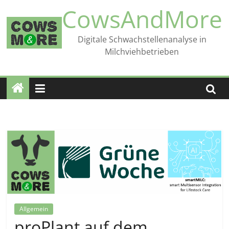
Zum
CowsAndMore
Inhalt
springen
Digitale Schwachstellenanalyse in
Milchviehbetrieben
Allgemein
proPlant auf dem