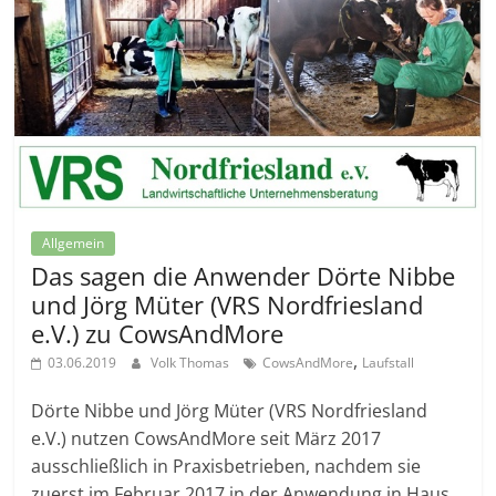
Allgemein
Das sagen die Anwender Dörte Nibbe
und Jörg Müter (VRS Nordfriesland
e.V.) zu CowsAndMore
,
03.06.2019
Volk Thomas
CowsAndMore
Laufstall
Dörte Nibbe und Jörg Müter (VRS Nordfriesland
e.V.) nutzen CowsAndMore seit März 2017
ausschließlich in Praxisbetrieben, nachdem sie
zuerst im Februar 2017 in der Anwendung in Haus