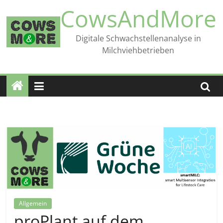
Zum
CowsAndMore
Inhalt
springen
Digitale Schwachstellenanalyse in
Milchviehbetrieben
Allgemein
proPlant auf dem