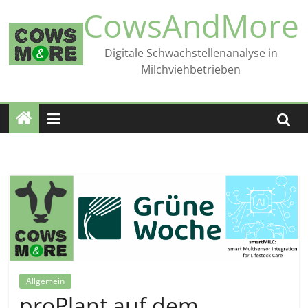
Zum
CowsAndMore
Inhalt
springen
Digitale Schwachstellenanalyse in
Milchviehbetrieben
Allgemein
proPlant auf dem