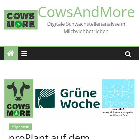
Zum
CowsAndMore
Inhalt
springen
Digitale Schwachstellenanalyse in
Milchviehbetrieben
Allgemein
proPlant auf dem